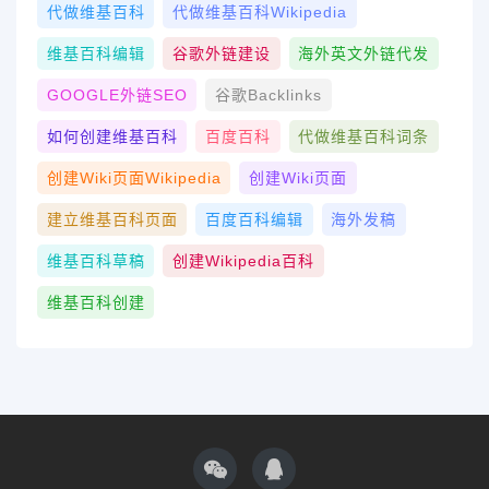
代做维基百科
代做维基百科wikipedia
维基百科编辑
谷歌外链建设
海外英文外链代发
GOOGLE外链SEO
谷歌Backlinks
如何创建维基百科
百度百科
代做维基百科词条
创建wiki页面Wikipedia
创建wiki页面
建立维基百科页面
百度百科编辑
海外发稿
维基百科草稿
创建Wikipedia百科
维基百科创建