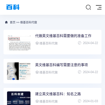
首页
>>
维基百科代做
代做英文维基百科需要做的准备工作
2024-04-22
维基百科代做
英文维基百科编写需要注意的事项
2024-04-22
维基百科代做
建立英文维基百科：知名之路
2024-01-03
维基百科代做