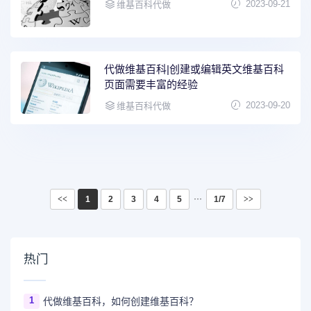
2023-09-21
维基百科代做
代做维基百科|创建或编辑英文维基百科
页面需要丰富的经验
2023-09-20
维基百科代做
···
<<
1
2
3
4
5
1/7
>>
热门
1
代做维基百科，如何创建维基百科？