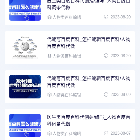
医生类百度百科代创建/编写_人物百度百
科词条代做
2023-08-20
人物类百科编辑
代编写百度百科_怎样编辑百度百科/人物
百度百科代做
2023-08-20
人物类百科编辑
代编写百度百科_怎样编辑百度百科/人物
百度百科代做
2023-08-09
人物类百科编辑
医生类百度百科代创建/编写_人物百度百
科词条代做
2023-08-07
人物类百科编辑