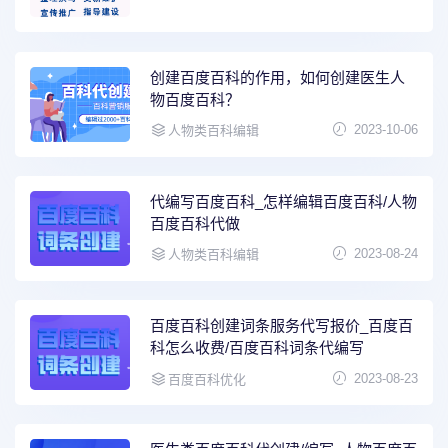
创建百度百科的作用，如何创建医生人
物百度百科？
2023-10-06
人物类百科编辑
代编写百度百科_怎样编辑百度百科/人物
百度百科代做
2023-08-24
人物类百科编辑
百度百科创建词条服务代写报价_百度百
科怎么收费/百度百科词条代编写
2023-08-23
百度百科优化