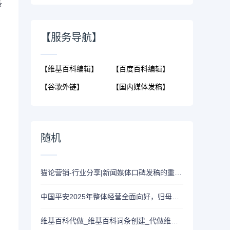
条
【服务导航】
【维基百科编辑】
【百度百科编辑】
【谷歌外链】
【国内媒体发稿】
随机
猫论营销-行业分享|新闻媒体口碑发稿的重要作用
中国平安2025年整体经营全面向好，归母营运利润同比增长10.3%
维基百科代做_维基百科词条创建_代做维基百科|创建企业维基百科页面和海外新闻媒体发稿相互关系