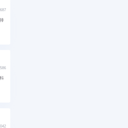
687
排
586
科
042