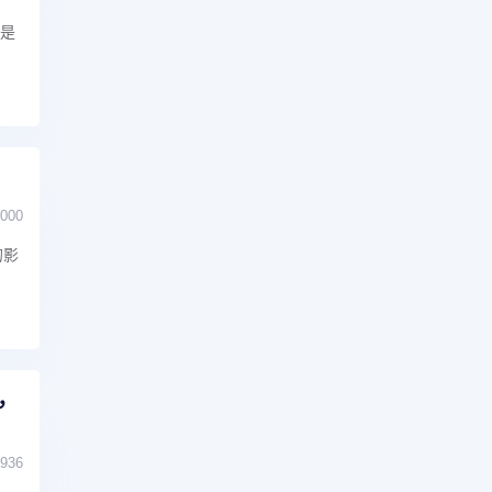
科是
000
的影
0，
936