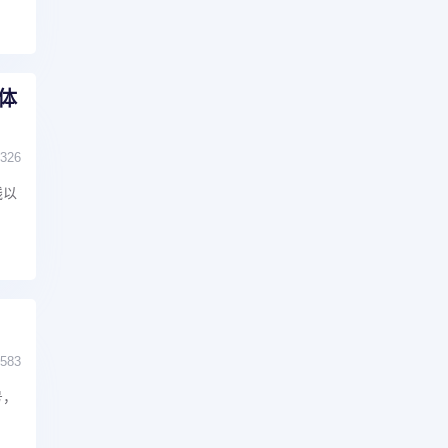
体
326
线以
583
号，