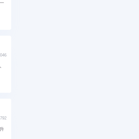
一
046
、
792
升