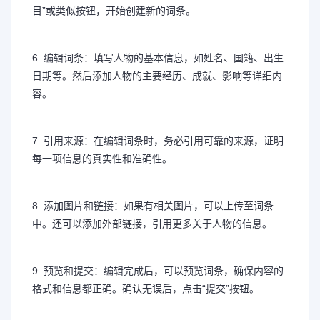
目”或类似按钮，开始创建新的词条。
6. 编辑词条：填写人物的基本信息，如姓名、国籍、出生
日期等。然后添加人物的主要经历、成就、影响等详细内
容。
7. 引用来源：在编辑词条时，务必引用可靠的来源，证明
每一项信息的真实性和准确性。
8. 添加图片和链接：如果有相关图片，可以上传至词条
中。还可以添加外部链接，引用更多关于人物的信息。
9. 预览和提交：编辑完成后，可以预览词条，确保内容的
格式和信息都正确。确认无误后，点击“提交”按钮。