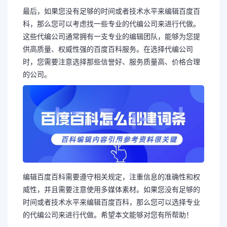
最后，如果您没有足够的时间或者技术水平来编辑百度百
科，那么您可以考虑找一些专业的代编公司来进行代做。
这些代编公司通常拥有一支专业的编辑团队，能够为您提
供高质量、权威性强的百度百科服务。在选择代编公司
时，您需要注意选择那些信誉好、服务质量高、价格合理
的公司。
编辑百度百科需要遵守相关规定，注重信息的准确性和权
威性，并且需要注意使用多媒体素材。如果您没有足够的
时间或者技术水平来编辑百度百科，那么您可以选择专业
的代编公司来进行代做。希望本文能够对您有所帮助！