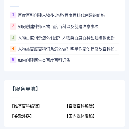
1
百度百科创建人物多少钱?百度百科代创建的价格
2
如何创建律师人物百度百科以及创建注意事项
3
人物百度词条怎么创建？人物类百度百科创建编辑更新技巧
4
人物类百度百科词条怎么做？明星作家创建修改百科如何提高通过率？
5
如何创建医生类百度百科词条
【服务导航】
【维基百科编辑】
【百度百科编辑】
【谷歌外链】
【国内媒体发稿】