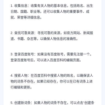
1. 收集信息：收集有关人物的基本信息，包括姓名、出生
日期、国籍、职业等。还可以收集人物的重要事件、成
就、荣誉等详细信息。
2. 查找可靠来源：寻找可靠的来源，如官方网站、新闻报
道、书籍、杂志等，以确保人物信息的准确性。
3. 登录百度账号：如果没有百度账号，需要先注册一个。
登录百度账号后，可以进入百度百科的编辑页面。
4. 搜索人物：在百度百科中搜索人物的姓名，以确保该人
物的词条不存在。如果已经存在，你可以在已有词条上进
行编辑和更新。
5. 创建新词条：如果人物的词条不存在，可以点击“创建条