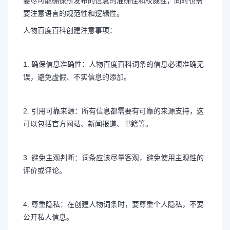
要尽可能确保所发布的信息的准确性和权威性，同时也需
要注意语言的规范性和逻辑性。
人物百度百科创建注意事项：
1. 确保信息准确性：人物百度百科词条的信息必须准确无
误，避免虚假、不实信息的添加。
2. 引用可靠来源：所有信息都需要有可靠的来源支持，这
可以包括官方网站、新闻报道、书籍等。
3. 避免主观判断：词条应该尽量客观，避免使用主观性的
评价或评论。
4. 尊重隐私：在创建人物词条时，要尊重个人隐私，不要
公开私人信息。