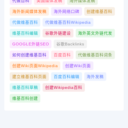
代做百科
美国媒体发稿
海外媒体发稿
海外新闻媒体发稿
海外网络口碑
创建维基百科
代做维基百科
代做维基百科wikipedia
维基百科编辑
谷歌外链建设
海外英文外链代发
GOOGLE外链SEO
谷歌Backlinks
如何创建维基百科
百度百科
代做维基百科词条
创建wiki页面Wikipedia
创建wiki页面
建立维基百科页面
百度百科编辑
海外发稿
维基百科草稿
创建Wikipedia百科
维基百科创建