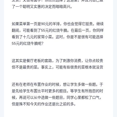
太贵，又很有面子！你欣然选择了这道菜，并且为自己做
了一个聪明又实惠的决定而暗暗高兴。
如果菜单第一页是90元的羊排，你也会觉得它挺贵。继续
翻阅，可能看到了55元的红烧牛腩。在最后一页，你同样
看到了十几元的家常小菜。这时，你是不是很有可能选择
55元的红烧牛腩呢？
这其实是餐厅老板的套路，为了刺激你消费，让你点较贵
但不是最贵的菜。事实上，可能有些很贵的菜根本就没货
还有在老师在布置作业的时候，想让学生多做一些题。于
是先给学生布置比平时更多的题目。等学生有所抱怨的时
候，再说可以从中选做一些题目，同学心里都松了口气，
但是殊不知今天的作业还是比之前的多。