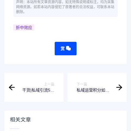
声明：本站所有文章资源内容，如无特殊说明或标注，均为采集
网络资源。如若本站内容侵犯了原著者的合法权益，可联系本站
删除。
折中效应
赏
上一篇
下一篇
干货|私域引流5大
私域运营积分如何
方案
设置？5个步骤，为
课程运营搭建一个
有效的积分体系
相关文章