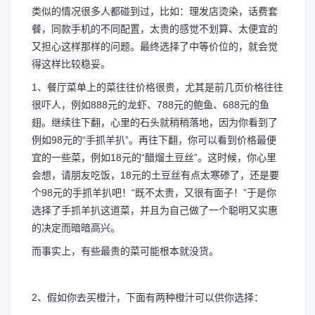
类似的情况很多人都碰到过，比如：理发店烫染，话费套
餐，同款手机的不同配置，太贵的感觉不划算、太便宜的
又担心这样那样的问题。最终选择了中等价位的，就会觉
得这样比较稳妥。
1、餐厅菜单上的菜往往价格很贵，尤其是前几页价格往往
很吓人，例如888元的龙虾、788元的鲍鱼、688元的鱼
翅。继续往下翻，心里的石头就稍稍落地，因为你看到了
例如98元的“手抓羊扒”。再往下翻，你可以看到价格最便
宜的一些菜，例如18元的“醋熘土豆丝”。这时候，你心里
会想，请朋友吃饭，18元的土豆丝有点太寒碜了，还是要
个98元的手抓羊扒吧！“既不太贵，又很有面子！”于是你
选择了手抓羊扒这道菜，并且为自己做了一个聪明又实惠
的决定而暗暗高兴。
而事实上，有些最贵的菜可能根本就没货。
2、假如你去买橙汁，下面有两种橙汁可以供你选择：