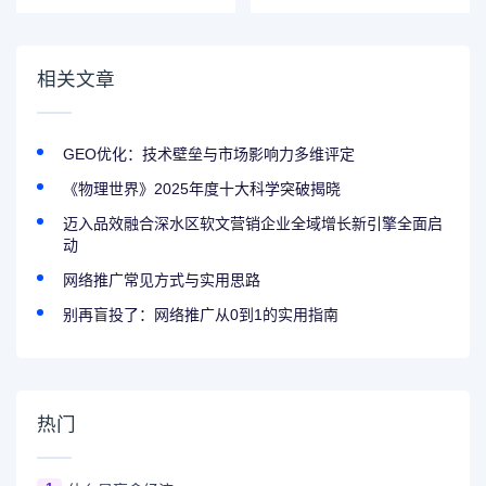
书，系首家入围金
创新中心（之香港
融科技公司
的战略定力）
相关文章
GEO优化：技术壁垒与市场影响力多维评定
《物理世界》2025年度十大科学突破揭晓
迈入品效融合深水区软文营销企业全域增长新引擎全面启
动
网络推广常见方式与实用思路
别再盲投了：网络推广从0到1的实用指南
热门