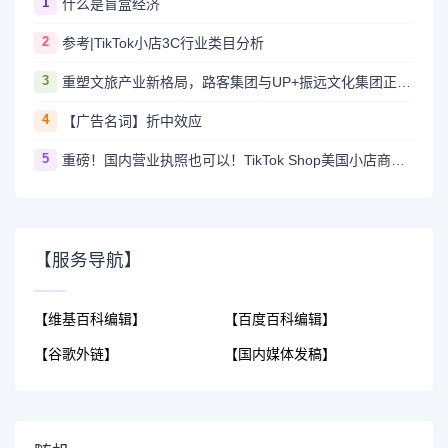
1
什么是盲盒经济
2
参考|TikTok小店3C行业类目分析
3
重塑文旅产业新格局，路客集团与UP+振远文化集团正式签署战略合作协议
4
【广告名词】折中效应
5
重磅！国内营业执照也可以！TikTok Shop美国小店商家自运营模式开放！
【服务导航】
【维基百科编辑】
【百度百科编辑】
【谷歌外链】
【国内媒体发稿】