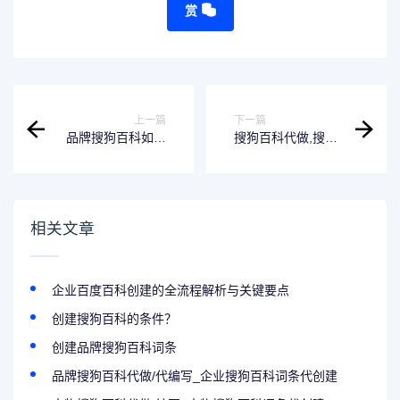
赏
上一篇
下一篇
品牌搜狗百科如何
搜狗百科代做,搜狗
创建？搜狗百科怎
百科创建服务,百科
么创建容易通过审
完善修改服务，搜
核?
狗百科代做需要多
少钱?
相关文章
企业百度百科创建的全流程解析与关键要点
创建搜狗百科的条件？
创建品牌搜狗百科词条
品牌搜狗百科代做/代编写_企业搜狗百科词条代创建