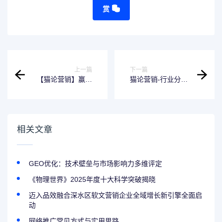
赏
上一篇
下一篇
【猫论营销】赢得
猫论营销-行业分
全球信任，提升家
享|微信视频号私域
电品牌的海外网络
流量的提升策略与
口碑
实战技巧
相关文章
GEO优化：技术壁垒与市场影响力多维评定
《物理世界》2025年度十大科学突破揭晓
迈入品效融合深水区软文营销企业全域增长新引擎全面启
动
网络推广常见方式与实用思路