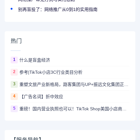
别再盲投了：网络推广从0到1的实用指南
热门
1
什么是盲盒经济
2
参考|TikTok小店3C行业类目分析
3
重塑文旅产业新格局，路客集团与UP+振远文化集团正式签署战略合作协议
4
【广告名词】折中效应
5
重磅！国内营业执照也可以！TikTok Shop美国小店商家自运营模式开放！
【服务导航】