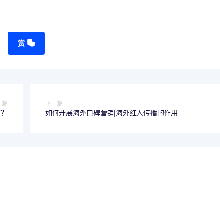
赏
一篇
下一篇
商？
如何开展海外口碑营销|海外红人传播的作用