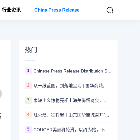
行业资讯
China Press Release
热门
1
Chinese Press Release Distribution Services
2
从一纸蓝图，到落地呈现 | 国华商城，耀世而来！
3
束龄主义惊艳亮相上海美尚博览会，引领抗衰新潮流
4
烽火燃，征程起丨山东国华商城召开“星火计划”暨全国招商裂变动员会！
适
5
COUGAR美洲狮轮滑，以终为始，不断谱写轮滑品牌新篇章