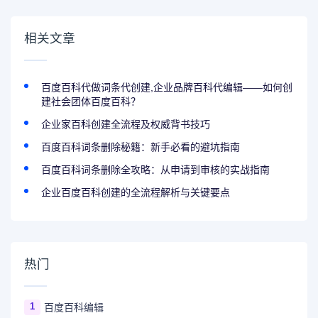
牌百度百科代编写
相关文章
百度百科代做词条代创建,企业品牌百科代编辑——如何创
建社会团体百度百科？
企业家百科创建全流程及权威背书技巧
百度百科词条删除秘籍：新手必看的避坑指南
百度百科词条删除全攻略：从申请到审核的实战指南
企业百度百科创建的全流程解析与关键要点
热门
1
百度百科编辑