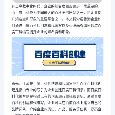
在当今数字化时代，企业的知名度和形象是非常重要的。
而百度百科作为中国最大的百科全书网站之一，是企业提
升知名度和形象的重要平台之一。本文将介绍香港企业如
何通过百度百科代创建和代编写以及香港品牌如何通过百
度百科编写提升企业的知名度和形象。
首先，什么是百度百科代创建和代编写呢？百度百科代创
建是指由专业的写手为企业创建百度百科词条，而百度百
科代编写则是指对已有的词条进行编辑和更新。通过百度
百科代创建和代编写，企业可以在百度百科上建立自己的
品牌词条，介绍企业的历史、产品、服务等信息，提高企