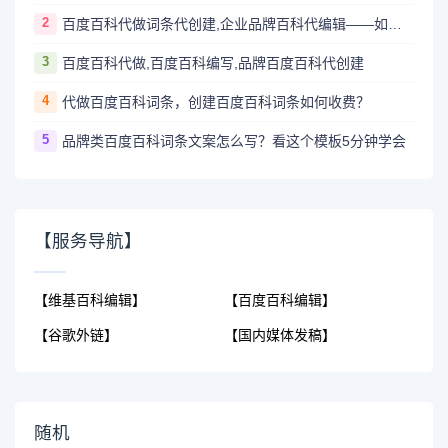
2
百度百科代做词条代创建,企业品牌百科代编辑——如何创建社会团体百度百科？
3
百度百科代做,百度百科编写,品牌百度百科代创建
4
代做百度百科词条，创建百度百科词条如何收费？
5
品牌类百度百科词条文案怎么写？看这个模板5分钟学会
【服务导航】
【维基百科编辑】
【百度百科编辑】
【谷歌外链】
【国内媒体发稿】
随机