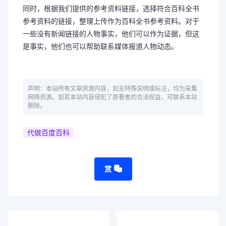
同时，根据我们提供的参考资料链接，选择符合百科全书
参考资料的链接，整理上传作为百科全书参考资料。对于
一些没有新闻链接的人物事实，他们可以作为证据，但这
是事实，他们也可以帮助联系媒体报道人物动态。
声明：本站所有文章资源内容，如无特殊说明或标注，均为采集
网络资源。如若本站内容侵犯了原著者的合法权益，可联系本站
删除。
代做百度百科
赏