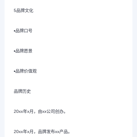
5品牌文化
▪品牌口号
▪品牌愿景
▪品牌价值观
品牌历史
20xx年x月，由xx公司创办。
20xx年x月，品牌发布xx产品。