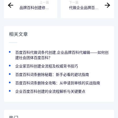
上一篇
下一篇
品牌百科创建修改
代做企业品牌百度
价格，百科服务报
百科，品牌类词条
价
模板分享
相关文章
百度百科代做词条代创建,企业品牌百科代编辑——如何创
建社会团体百度百科？
企业家百科创建全流程及权威背书技巧
百度百科词条删除秘籍：新手必看的避坑指南
百度百科词条删除全攻略：从申请到审核的实战指南
企业百度百科创建的全流程解析与关键要点