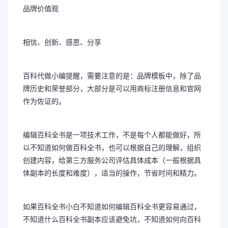
品牌价值观
相信、创新、感恩、分享
百科代做小编提醒，需要注意的是：品牌模板中，除了品
牌历史和荣誉部分，大部分是可以用商标注册信息和官网
作为佐证的。
编辑百科全书是一项技术工作，不是每个人都能做好，所
以不知道如何做百科全书，也可以根据自己的理解，组织
创建内容，给第三方服务公司评估具体成本（一般根据具
体副本的长度和难度），适当的操作，节省时间和精力。
如果百科全书小白不知道如何编辑百科全书更容易通过，
不知道什么百科全书副本应该避免坑，不知道如何向百科