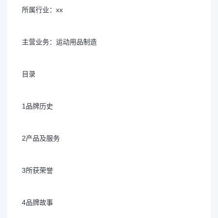
所属行业：xx
主营业务：运动用品制造
目录
1品牌历史
2产品及服务
3所获荣誉
4品牌故事