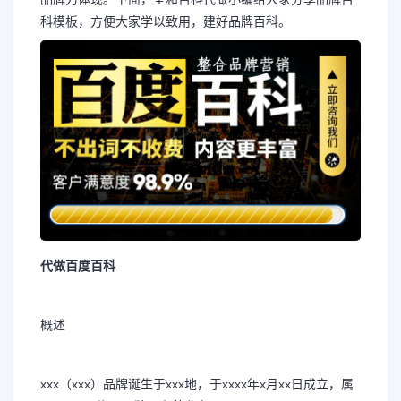
科模板，方便大家学以致用，建好品牌百科。
代做百度百科
概述
xxx（xxx）品牌诞生于xxx地，于xxxx年x月xx日成立，属