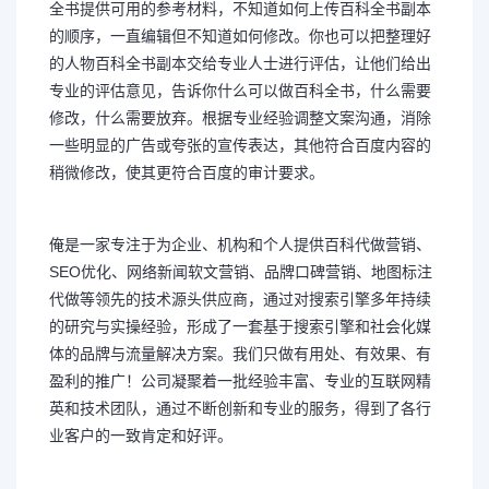
全书提供可用的参考材料，不知道如何上传百科全书副本
的顺序，一直编辑但不知道如何修改。你也可以把整理好
的人物百科全书副本交给专业人士进行评估，让他们给出
专业的评估意见，告诉你什么可以做百科全书，什么需要
修改，什么需要放弃。根据专业经验调整文案沟通，消除
一些明显的广告或夸张的宣传表达，其他符合百度内容的
稍微修改，使其更符合百度的审计要求。
俺是一家专注于为企业、机构和个人提供百科代做营销、
SEO优化、网络新闻软文营销、品牌口碑营销、地图标注
代做等领先的技术源头供应商，通过对搜索引擎多年持续
的研究与实操经验，形成了一套基于搜索引擎和社会化媒
体的品牌与流量解决方案。我们只做有用处、有效果、有
盈利的推广！公司凝聚着一批经验丰富、专业的互联网精
英和技术团队，通过不断创新和专业的服务，得到了各行
业客户的一致肯定和好评。