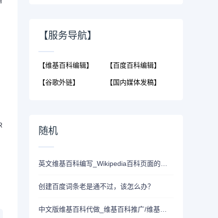
稿
【服务导航】
【维基百科编辑】
【百度百科编辑】
【谷歌外链】
【国内媒体发稿】
R
随机
英文维基百科编写_Wikipedia百科页面的创建、代编辑和更新服务
创建百度词条老是通不过，该怎么办？
中文版维基百科代做_维基百科推广/维基百科代创建