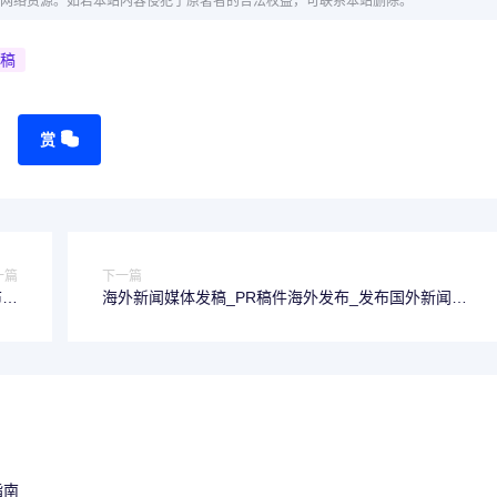
网络资源。如若本站内容侵犯了原著者的合法权益，可联系本站删除。
稿
赏
一篇
下一篇
布国
海外新闻媒体发稿_PR稿件海外发布_发布国外新闻媒
资源
体资源,国外媒体公关,拥有大量海外媒体资源
指南