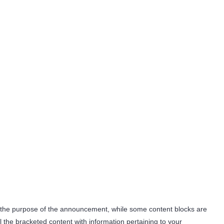
 the purpose of the announcement, while some content blocks are
 the bracketed content with information pertaining to your