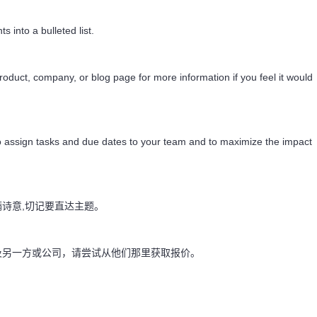
 into a bulleted list.
 product, company, or blog page for more information if you feel it would
 to assign tasks and due dates to your team and to maximize the impact
满诗意,切记要直达主题。
涉及另一方或公司，请尝试从他们那里获取报价。