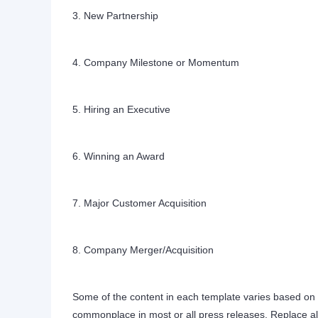
3. New Partnership
4. Company Milestone or Momentum
5. Hiring an Executive
6. Winning an Award
7. Major Customer Acquisition
8. Company Merger/Acquisition
Some of the content in each template varies based on
commonplace in most or all press releases. Replace all