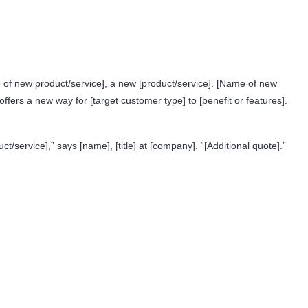
of new product/service], a new [product/service]. [Name of new
offers a new way for [target customer type] to [benefit or features].
/service],” says [name], [title] at [company]. “[Additional quote].”