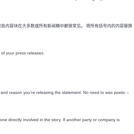
些内容块在大多数或所有新闻稿中都很常见。 将所有括号内的内容替换
l of your press releases.
t and reason you’re releasing the statement. No need to wax poetic –
ne directly involved in the story. If another party or company is