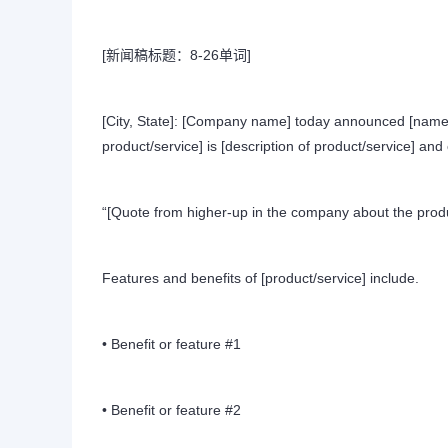
[新闻稿标题：8-26单词]
[City, State]: [Company name] today announced [name 
product/service] is [description of product/service] and 
“[Quote from higher-up in the company about the product
Features and benefits of [product/service] include.
• Benefit or feature #1
• Benefit or feature #2