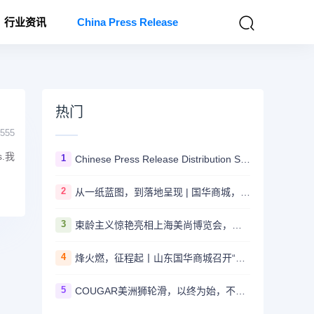
行业资讯
China Press Release
热门
555
es.我
1
Chinese Press Release Distribution Services
2
从一纸蓝图，到落地呈现 | 国华商城，耀世而来！
3
束龄主义惊艳亮相上海美尚博览会，引领抗衰新潮流
4
烽火燃，征程起丨山东国华商城召开“星火计划”暨全国招商裂变动员会！
5
COUGAR美洲狮轮滑，以终为始，不断谱写轮滑品牌新篇章