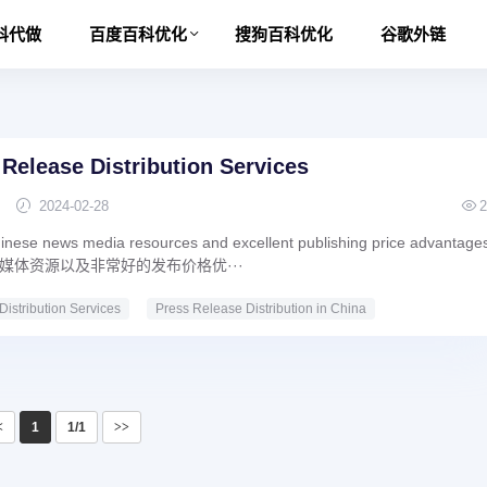
科代做
百度百科优化
搜狗百科优化
谷歌外链
Release Distribution Services
2024-02-28
2
nese news media resources and excellent publishing price advantag
媒体资源以及非常好的发布价格优···
istribution Services
Press Release Distribution in China
rvice
Press Release Distribution
<
1
1/1
>>