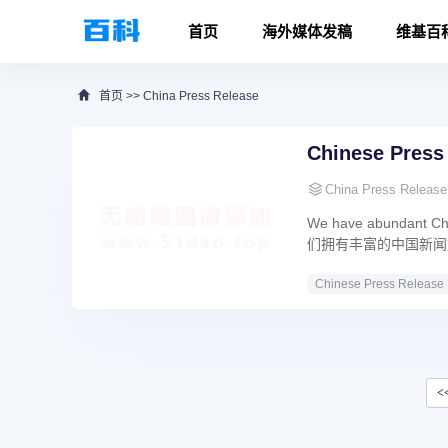
首页
海外媒体发稿
维基百
首页
>>
China Press Release
Chinese Press 
China Press Release
We have abundant Chi
们拥有丰富的中国新闻
Chinese Press Release D
China Press Release Se
<