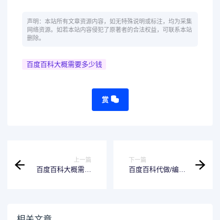
声明：本站所有文章资源内容，如无特殊说明或标注，均为采集
网络资源。如若本站内容侵犯了原著者的合法权益，可联系本站
删除。
百度百科大概需要多少钱
赏
上一篇
下一篇
百度百科大概需要
百度百科代做/编写
多少钱
大概需要多少费用
相关文章