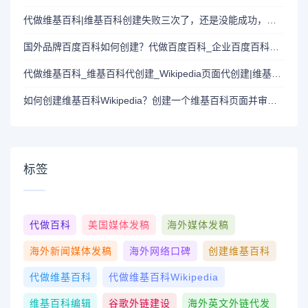
代做维基百科|维基百科创建失败三次了，还是没能成功，怎么办？
国外品牌百度百科如何创建？代做百度百科_企业百度百科代创建/百度百科代编写
代做维基百科_维基百科代创建_Wikipedia页面代创建|维基百科怎么创建词条?维基百科怎么才能用?
如何创建维基百科Wikipedia？创建一个维基百科页面并审核通过需要多长时间？
标签
代做百科
美国媒体发稿
海外媒体发稿
海外新闻媒体发稿
海外网络口碑
创建维基百科
代做维基百科
代做维基百科wikipedia
维基百科编辑
谷歌外链建设
海外英文外链代发