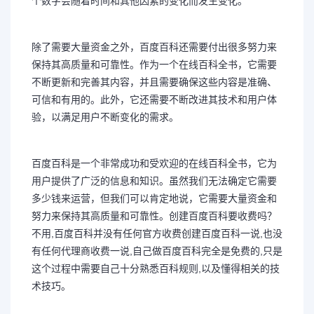
个数字会随着时间和其他因素的变化而发生变化。
除了需要大量资金之外，百度百科还需要付出很多努力来
保持其高质量和可靠性。作为一个在线百科全书，它需要
不断更新和完善其内容，并且需要确保这些内容是准确、
可信和有用的。此外，它还需要不断改进其技术和用户体
验，以满足用户不断变化的需求。
百度百科是一个非常成功和受欢迎的在线百科全书，它为
用户提供了广泛的信息和知识。虽然我们无法确定它需要
多少钱来运营，但我们可以肯定地说，它需要大量资金和
努力来保持其高质量和可靠性。创建百度百科要收费吗？
不用,百度百科并没有任何官方收费创建百度百科一说,也没
有任何代理商收费一说,自己做百度百科完全是免费的,只是
这个过程中需要自己十分熟悉百科规则,以及懂得相关的技
术技巧。