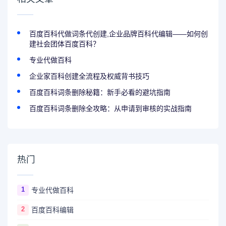
百度百科代做词条代创建,企业品牌百科代编辑——如何创
建社会团体百度百科？
专业代做百科
企业家百科创建全流程及权威背书技巧
百度百科词条删除秘籍：新手必看的避坑指南
百度百科词条删除全攻略：从申请到审核的实战指南
热门
1
专业代做百科
2
百度百科编辑