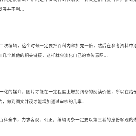
并不利...
二次编辑，这个时候一定要把百科内容扩充一倍，然后在参考资料中
几个其他的相关链接，这样就会淡化自己的宣传意图...
一化的媒介，图片才能在一定程度上增加词条的阅读价值，所以在给
，做到图文并茂才能增加通过审核的几率...
的百科全书，力求客观、公正，编辑词条一定要以第三者的身份客观的