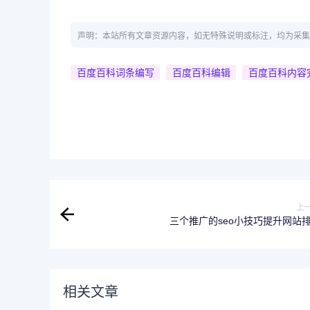
声明：本站所有文章资源内容，如无特殊说明或标注，均为采集
百度百科词条编写
百度百科编辑
百度百科内容
上
三个推广的seo小技巧提升网站
相关文章