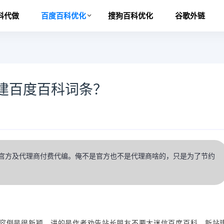
科代做
百度百科优化
搜狗百科优化
谷歌外链
建百度百科词条？
官方及代理商付费代编。俺不是官方也不是代理商啥的，只是为了节约
容倒是很新颖，讲的是作者劝告站长朋友不要太迷信百度百科，新站