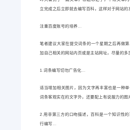
立完成之后立即就去编写百科，这样对于网站的发展
注重百度账号的培养...
笔者建议大家在提交词条的一个星期之后再做第
加自己相关的网站内页或是主站网址，尽量的多加
1.词条编写切勿广告化...
适当增加相关图片，因为文字再丰富也是一种单
词条客观实在的文字外，还要配上有说服力的图片
2.用非第三方的口吻描述，百科是一个知识性
行编写...