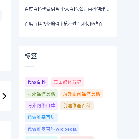
百度百科代做词条,个人百科,公司百科创建技巧
百度百科词条编辑审核不过？如何修改百度百科词条才能成功
标签
代做百科
美国媒体发稿
海外媒体发稿
海外新闻媒体发稿
海外网络口碑
创建维基百科
代做维基百科
代做维基百科wikipedia