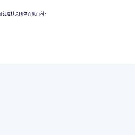
何创建社会团体百度百科？