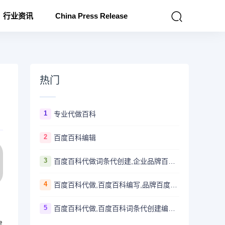
行业资讯
China Press Release
热门
1
专业代做百科
2
百度百科编辑
3
百度百科代做词条代创建,企业品牌百科代编辑——如何创建社会团体百度百科？
4
百度百科代做,百度百科编写,品牌百度百科代创建
5
百度百科代做,百度百科词条代创建编辑-百科必问问题答疑
建