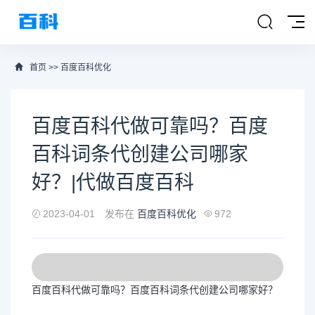
首页
>>
百度百科优化
百度百科代做可靠吗？百度
百科词条代创建公司哪家
好？|代做百度百科
2023-04-01
发布在
百度百科优化
972
百度百科代做可靠吗？百度百科词条代创建公司哪家好？