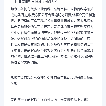
一下,百度百科带做真的可靠吗?
如今已经拥有很多企业百科、品牌百科、人物百科等相关
成功案例,在收费方面公平合理透明化消费,让客户更值得选
择。品牌语的百度百科式发布是极其困难的，因为品牌对
其产品和服务的认可度更高，是品牌商家与顾客购买行为
互相进行磨合而出现的产物，但通过一些正确的渠道和方
法，仍然可以很好的通过品牌类的词条。品牌语的百度百
科式发布是极其困难的，因为品牌对其产品和服务的认可
度更高，是品牌商家与顾客购买行为互相进行磨合而出现
的产物，但通过一些正确的渠道和方法，仍然可以很好的
通过品牌类的词条。
品牌百度百科怎么创建？创建百度百科与权威新闻发稿的
关系
要创建一个品牌的百度百科页面，需要遵循以下步骤：